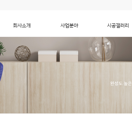
회사소개
사업분야
시공갤러리
인사말
사업분야
주거
상가
의료
리모델링
완성도 높은